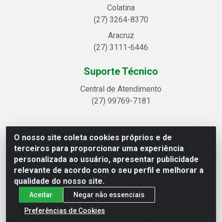
Colatina
(27) 3264-8370
Aracruz
(27) 3111-6446
Suporte Técnico
Central de Atendimento
(27) 99769-7181
O nosso site coleta cookies próprios e de
Linhavix Distribuidora LTDA - Avenida Alegre, 2521 -
terceiros para proporcionar uma experiência
Quadra314 Lote 05 e 07 - Shell, Linhares/ES - CEP
personalizada ao usuário, apresentar publicidade
29.901-605 - CNPJ 20.857.514/0001-75
relevante de acordo com o seu perfil e melhorar a
qualidade do nosso site.
Aceitar
Negar não essenciais
Preferências de Cookies