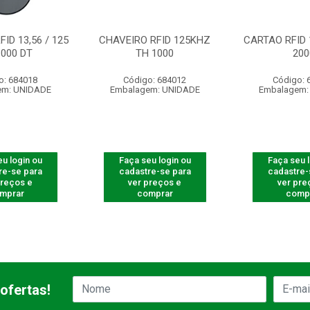
ID 13,56 / 125
CHAVEIRO RFID 125KHZ
CARTAO RFID 
1000 DT
TH 1000
200
o: 684018
Código: 684012
Código: 
em: UNIDADE
Embalagem: UNIDADE
Embalagem:
u login ou
Faça seu login ou
Faça seu 
re-se para
cadastre-se para
cadastre-
preços e
ver preços e
ver pre
mprar
comprar
comp
ofertas!