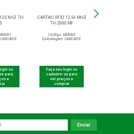
125 KHZ TH
CARTAO RFID 13.56 MHZ
ACIONADOR AB
0
TH 2000 MF
INOX SOBREPOR
684001
Código: 684003
Código: 675
 UNIDADE
Embalagem: UNIDADE
Embalagem: U
login ou
Faça seu login ou
Faça seu log
se para
cadastre-se para
cadastre-se 
ços e
ver preços e
ver preços
rar
comprar
comprar