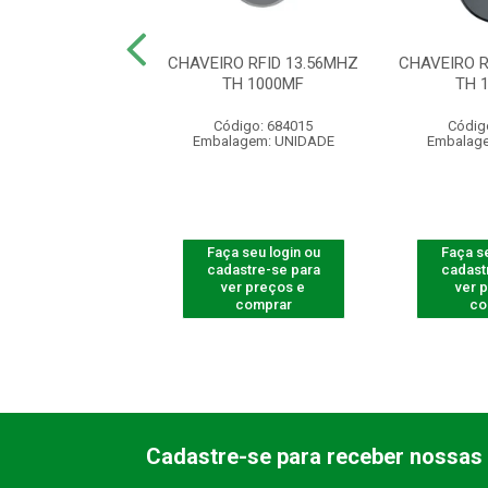
ADOR ABERTURA
CHAVEIRO RFID 13.56MHZ
CHAVEIRO RF
BREPOR BT 3000
TH 1000MF
TH 
digo: 675003
Código: 684015
Códig
agem: UNIDADE
Embalagem: UNIDADE
Embalag
 seu login ou
Faça seu login ou
Faça se
astre-se para
cadastre-se para
cadast
er preços e
ver preços e
ver 
comprar
comprar
co
Cadastre-se para receber nossas 