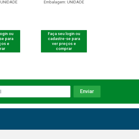
 UNIDADE
Embalagem: UNIDADE
Embalagem: U
login ou
Faça seu login ou
Faça seu log
se para
cadastre-se para
cadastre-se 
ços e
ver preços e
ver preços
rar
comprar
comprar