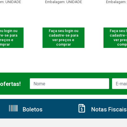
em: UNIDADE
Embalagem: UNIDADE
Embalagem:
u login ou
Faça seu login ou
Faça seu 
re-se para
cadastre-se para
cadastre-
preços e
ver preços e
ver pre
mprar
comprar
comp
ofertas!
Boletos
Notas Fiscais