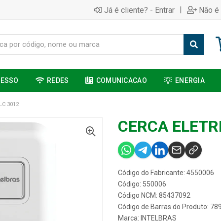
|
Já é cliente? - Entrar
Não é 
CESSO
REDES
COMUNICACAO
ENERGIA
LC 3012
CERCA ELETRI
Código do Fabricante: 4550006
Código: 550006
Código NCM: 85437092
Código de Barras do Produto: 7
Marca:
INTELBRAS