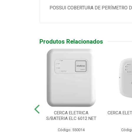
POSSUI COBERTURA DE PERÍMETRO D
Produtos Relacionados
ETRICA ELC 3020
CERCA ELETRICA
CERCA ELET
S/BATERIA ELC 6012 NET
digo: 550013
Código: 550014
Códig