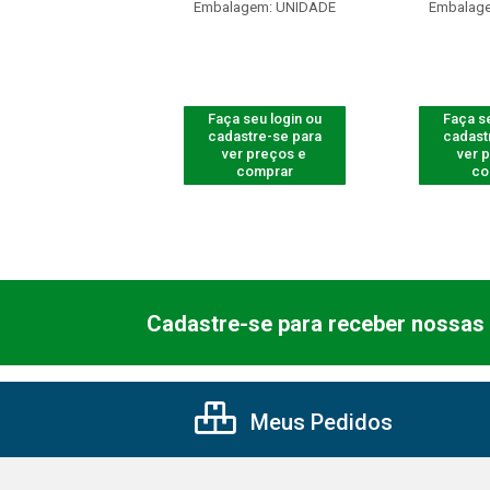
agem: UNIDADE
Embalagem: UNIDADE
Embalag
 seu login ou
Faça seu login ou
Faça se
astre-se para
cadastre-se para
cadast
er preços e
ver preços e
ver 
comprar
comprar
co
Cadastre-se para receber nossas 
Meus Pedidos