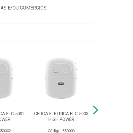
AS E/OU COMÉRCIOS.
CA ELC 5002
CERCA ELETRICA ELC 5003
CERCA ELETRICA
OWER
HIGH POWER
550002
Código: 550003
Código: 550