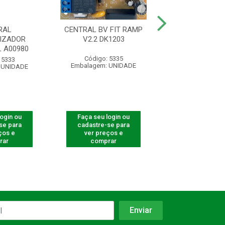
RAL
CENTRAL BV FIT RAMP
CENTRA
IZADOR
V2.2 DK1203
AUTOMATIZADOR
 A00980
Código: 5335
Código: 661
 5333
Embalagem: UNIDADE
Embalagem: U
 UNIDADE
login ou
Faça seu login ou
Faça seu log
se para
cadastre-se para
cadastre-se 
ços e
ver preços e
ver preços
rar
comprar
comprar