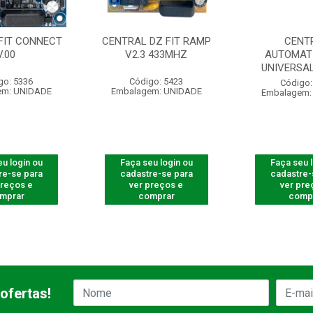
FIT CONNECT
CENTRAL DZ FIT RAMP
CENT
V.00
V2.3 433MHZ
AUTOMAT
UNIVERSAL
go: 5336
Código: 5423
Código:
em: UNIDADE
Embalagem: UNIDADE
Embalagem:
u login ou
Faça seu login ou
Faça seu 
re-se para
cadastre-se para
cadastre-
preços e
ver preços e
ver pre
mprar
comprar
comp
ofertas!