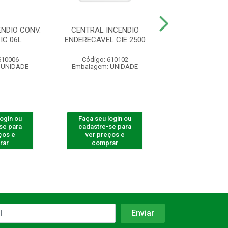
NDIO CONV.
CENTRAL INCENDIO
MODULO GATE
IC 06L
ENDERECAVEL CIE 2500
521
610006
Código: 610102
Código: 616
 UNIDADE
Embalagem: UNIDADE
Embalagem: U
login ou
Faça seu login ou
Faça seu log
se para
cadastre-se para
cadastre-se 
ços e
ver preços e
ver preços
rar
comprar
comprar