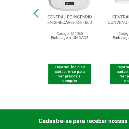
O GATEWAY GW
CENTRAL DE INCÊNDIO
CENTRA
521
ENDEREÇÁVEL CIE1060
CONVENCI
digo: 616656
Código: 611060
Códig
agem: UNIDADE
Embalagem: UNIDADE
Embalag
 seu login ou
Faça seu login ou
Faça se
astre-se para
cadastre-se para
cadast
er preços e
ver preços e
ver 
comprar
comprar
co
Cadastre-se para receber nossas 