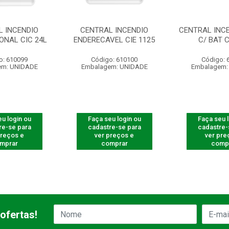
L INCENDIO
CENTRAL INCENDIO
CENTRAL INCE
ONAL CIC 24L
ENDERECAVEL CIE 1125
C/ BAT C
o: 610099
Código: 610100
Código: 
em: UNIDADE
Embalagem: UNIDADE
Embalagem:
u login ou
Faça seu login ou
Faça seu 
re-se para
cadastre-se para
cadastre-
preços e
ver preços e
ver pre
mprar
comprar
comp
ofertas!