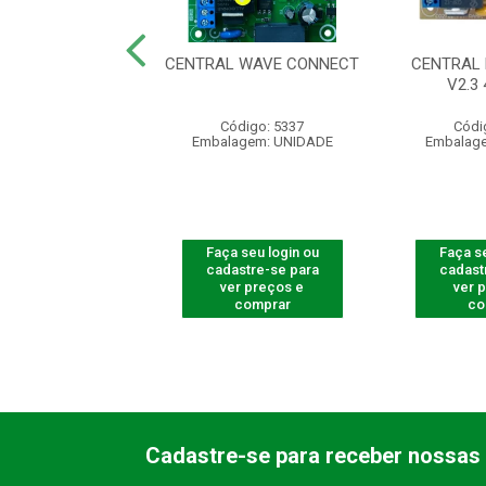
RAL TSI FIT
CENTRAL WAVE CONNECT
CENTRAL 
V2.3
ódigo: 5338
Código: 5337
Códi
agem: UNIDADE
Embalagem: UNIDADE
Embalag
 seu login ou
Faça seu login ou
Faça se
astre-se para
cadastre-se para
cadast
er preços e
ver preços e
ver 
comprar
comprar
co
Cadastre-se para receber nossas 