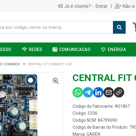
|
Já é cliente? - Entrar
Não é 
CESSO
REDES
COMUNICACAO
ENERGIA
DE COMANDO
CENTRAL FIT CONNECT V.00
CENTRAL FIT
Código do Fabricante: A01867
Código: 5336
Código NCM: 84799090
Código de Barras do Produto: 7
Marca:
GAREN