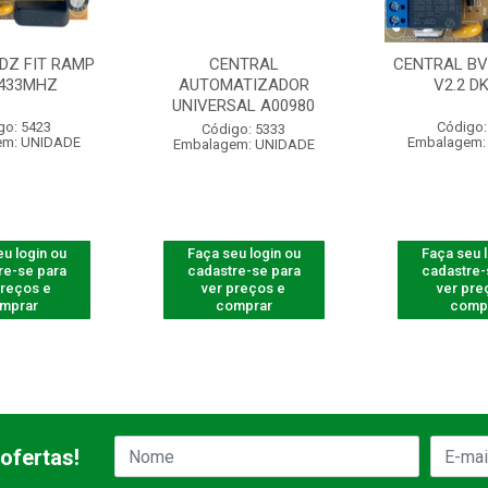
DZ FIT RAMP
CENTRAL
CENTRAL BV
 433MHZ
AUTOMATIZADOR
V2.2 D
UNIVERSAL A00980
go: 5423
Código:
Código: 5333
em: UNIDADE
Embalagem:
Embalagem: UNIDADE
u login ou
Faça seu login ou
Faça seu 
re-se para
cadastre-se para
cadastre-
preços e
ver preços e
ver pre
mprar
comprar
comp
ofertas!