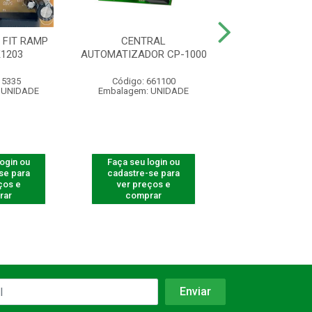
 FIT RAMP
CENTRAL
CENTRAL TS
K1203
AUTOMATIZADOR CP-1000
 5335
Código: 661100
Código: 53
 UNIDADE
Embalagem: UNIDADE
Embalagem: U
login ou
Faça seu login ou
Faça seu log
se para
cadastre-se para
cadastre-se 
ços e
ver preços e
ver preços
rar
comprar
comprar