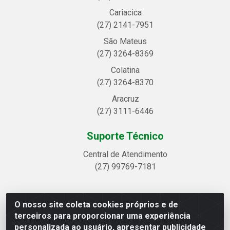
Cariacica
(27) 2141-7951
São Mateus
(27) 3264-8369
Colatina
(27) 3264-8370
Aracruz
(27) 3111-6446
Suporte Técnico
Central de Atendimento
(27) 99769-7181
O nosso site coleta cookies próprios e de
Linhavix Distribuidora LTDA - Avenida Alegre, 2521 -
terceiros para proporcionar uma experiência
Quadra314 Lote 05 e 07 - Shell, Linhares/ES - CEP
personalizada ao usuário, apresentar publicidade