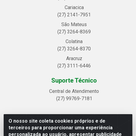
Cariacica
(27) 2141-7951
São Mateus
(27) 3264-8369
Colatina
(27) 3264-8370
Aracruz
(27) 3111-6446
Suporte Técnico
Central de Atendimento
(27) 99769-7181
O nosso site coleta cookies próprios e de
Linhavix Distribuidora LTDA - Avenida Alegre, 2521 -
terceiros para proporcionar uma experiência
Quadra314 Lote 05 e 07 - Shell, Linhares/ES - CEP
personalizada ao usuário, apresentar publicidade