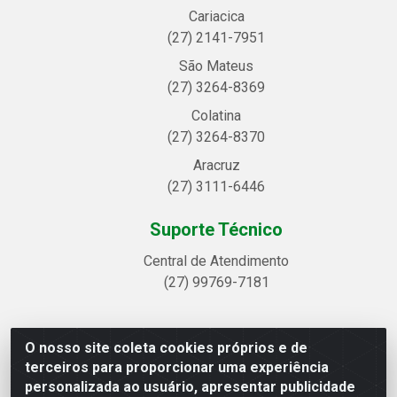
Cariacica
(27) 2141-7951
São Mateus
(27) 3264-8369
Colatina
(27) 3264-8370
Aracruz
(27) 3111-6446
Suporte Técnico
Central de Atendimento
(27) 99769-7181
O nosso site coleta cookies próprios e de
Linhavix Distribuidora LTDA - Avenida Alegre, 2521 -
terceiros para proporcionar uma experiência
Quadra314 Lote 05 e 07 - Shell, Linhares/ES - CEP
personalizada ao usuário, apresentar publicidade