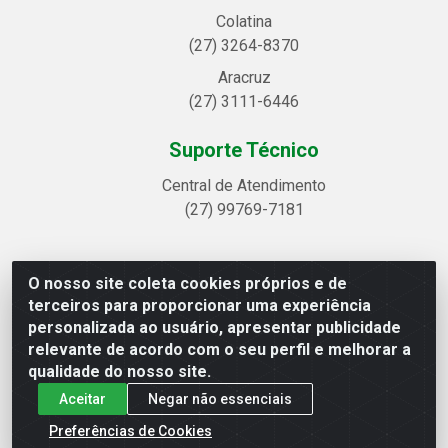
Colatina
(27) 3264-8370
Aracruz
(27) 3111-6446
Suporte Técnico
Central de Atendimento
(27) 99769-7181
O nosso site coleta cookies próprios e de
Linhavix Distribuidora LTDA - Avenida Alegre, 2521 -
terceiros para proporcionar uma experiência
Quadra314 Lote 05 e 07 - Shell, Linhares/ES - CEP 29.901-605
personalizada ao usuário, apresentar publicidade
- CNPJ 20.857.514/0001-75
relevante de acordo com o seu perfil e melhorar a
qualidade do nosso site.
Aceitar
Negar não essenciais
Preferências de Cookies