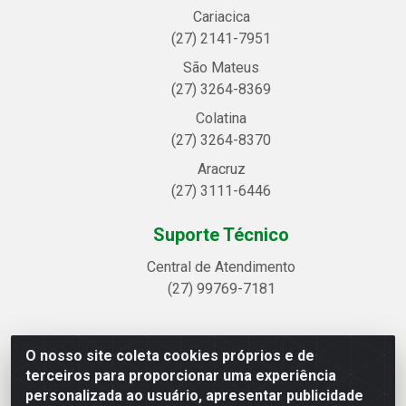
Cariacica
(27) 2141-7951
São Mateus
(27) 3264-8369
Colatina
(27) 3264-8370
Aracruz
(27) 3111-6446
Suporte Técnico
Central de Atendimento
(27) 99769-7181
O nosso site coleta cookies próprios e de
Linhavix Distribuidora LTDA - Avenida Alegre, 2521 -
terceiros para proporcionar uma experiência
Quadra314 Lote 05 e 07 - Shell, Linhares/ES - CEP
personalizada ao usuário, apresentar publicidade