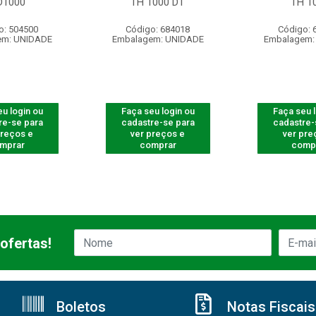
D1000
TH 1000 DT
TH 1
o: 504500
Código: 684018
Código: 
em: UNIDADE
Embalagem: UNIDADE
Embalagem:
u login ou
Faça seu login ou
Faça seu 
re-se para
cadastre-se para
cadastre-
preços e
ver preços e
ver pre
mprar
comprar
comp
ofertas!
Boletos
Notas Fiscais