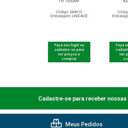
BREPOR BT 3000
TH 1000MF
XI
digo: 675003
Código: 684015
Códig
agem: UNIDADE
Embalagem: UNIDADE
Embalag
 seu login ou
Faça seu login ou
Faça se
astre-se para
cadastre-se para
cadast
er preços e
ver preços e
ver 
comprar
comprar
co
Cadastre-se para receber nossas 
Meus Pedidos