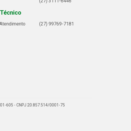
(27) 3111-6446
 Técnico
 Atendimento
(27) 99769-7181
9.901-605 - CNPJ 20.857.514/0001-75