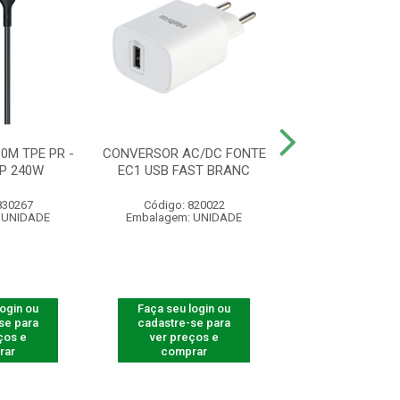
0M TPE PR -
CONVERSOR AC/DC FONTE
CABO DE DAD
P 240W
EC1 USB FAST BRANC
TYPE-C 1,2M B
830267
Código: 820022
Código: 830
 UNIDADE
Embalagem: UNIDADE
Embalagem: U
login ou
Faça seu login ou
Faça seu log
se para
cadastre-se para
cadastre-se 
ços e
ver preços e
ver preços
rar
comprar
comprar