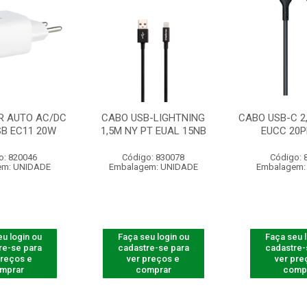
 AUTO AC/DC
CABO USB-LIGHTNING
CABO USB-C 2,
SB EC11 20W
1,5M NY PT EUAL 15NB
EUCC 20P
o: 820046
Código: 830078
Código: 
em: UNIDADE
Embalagem: UNIDADE
Embalagem:
u login ou
Faça seu login ou
Faça seu 
re-se para
cadastre-se para
cadastre-
preços e
ver preços e
ver pre
mprar
comprar
comp