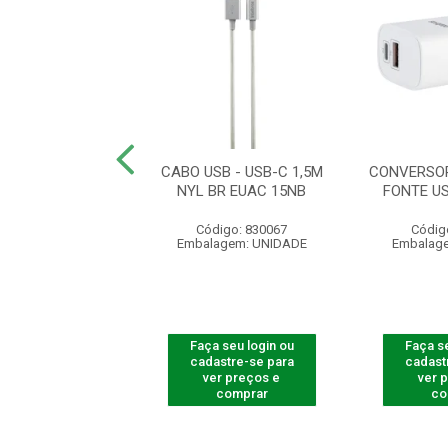
DE DADOS USB
CABO USB - USB-C 1,5M
CONVERSOR
1,2M BR EUCC12
NYL BR EUAC 15NB
FONTE U
digo: 830065
Código: 830067
Códig
agem: UNIDADE
Embalagem: UNIDADE
Embalag
 seu login ou
Faça seu login ou
Faça se
astre-se para
cadastre-se para
cadast
er preços e
ver preços e
ver 
comprar
comprar
co