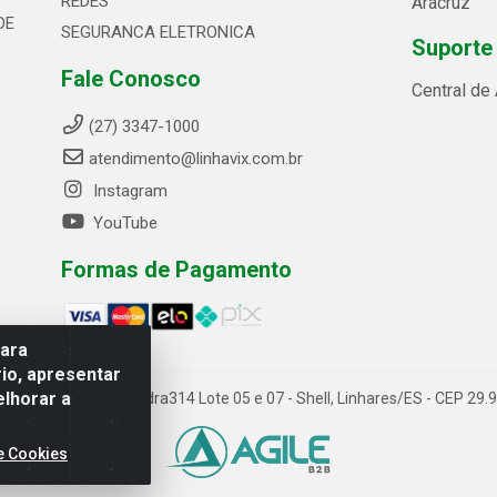
REDES
Aracruz
DE
SEGURANCA ELETRONICA
Suporte
Fale Conosco
Central de
(27) 3347-1000
atendimento@linhavix.com.br
Instagram
YouTube
Formas de Pagamento
para
io, apresentar
elhorar a
ida Alegre, 2521 - Quadra314 Lote 05 e 07 - Shell, Linhares/ES - CEP 2
e Cookies