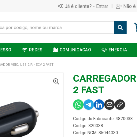
|
Já é cliente? - Entrar
Não é 
CESSO
REDES
COMUNICACAO
ENERGIA
ADOR VEIC. USB 2 P. - ECV 2 FAST
CARREGADOR V
2 FAST
Código do Fabricante: 4820038
Código: 820038
Código NCM: 85044030