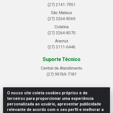
(27) 2141-7951
São Mateus
(27) 3264-8369
Colatina
(27) 3264-8370
Aracruz
(27) 3111-6446
Suporte Técnico
Central de Atendimento
(27) 99769-7181
O nosso site coleta cookies próprios e de
Linhavix Distribuidora LTDA - Avenida Alegre, 2521 -
terceiros para proporcionar uma experiência
Quadra314 Lote 05 e 07 - Shell, Linhares/ES - CEP
personalizada ao usuário, apresentar publicidade
29.901-605 - CNPJ 20.857.514/0001-75
relevante de acordo com o seu perfil e melhorar a