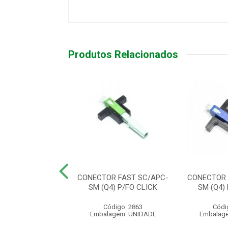
Produtos Relacionados
RSOR DE MIDIA
CONECTOR FAST SC/APC-
CONECTOR 
A 20KM A+B
SM (Q4) P/FO CLICK
SM (Q4)
ódigo: 5409
Código: 2863
Códi
agem: UNIDADE
Embalagem: UNIDADE
Embalag