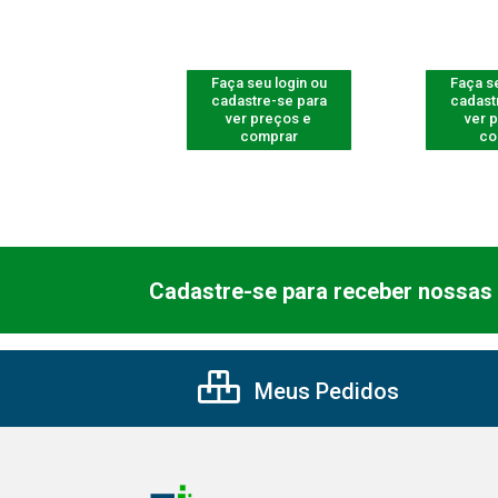
 seu login ou
Faça seu login ou
Faça se
astre-se para
cadastre-se para
cadast
er preços e
ver preços e
ver 
comprar
comprar
co
Cadastre-se para receber nossas 
Meus Pedidos