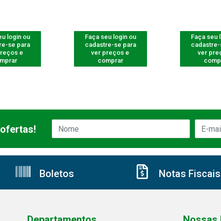
u login ou
Faça seu login ou
Faça seu 
re-se para
cadastre-se para
cadastre-
preços e
ver preços e
ver pre
mprar
comprar
comp
ofertas!
Boletos
Notas Fiscais
Departamentos
Nossas 