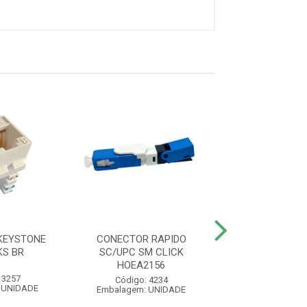
KEYSTONE
CONECTOR RAPIDO
CONVERSOR DE
KS BR
SC/UPC SM CLICK
GIGA 20KM
HOEA2156
 3257
Código: 54
Código: 4234
 UNIDADE
Embalagem: U
Embalagem: UNIDADE