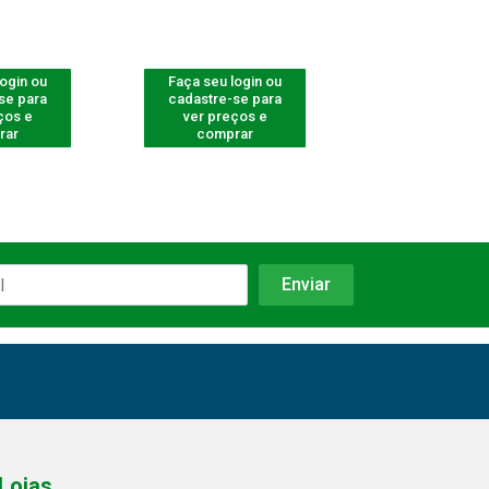
login ou
Faça seu login ou
Faça seu log
se para
cadastre-se para
cadastre-se 
ços e
ver preços e
ver preços
rar
comprar
comprar
Lojas