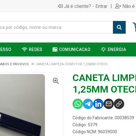
|
Já é cliente? - Entrar
Não é 
CESSO
REDES
COMUNICACAO
ENERGIA
CABOS E PASSIVOS
CANETA LIMPEZA CONECTOR 1,25MM OTECH
CANETA LIMP
1,25MM OTEC
Código do Fabricante: 00038539
Código: 5379
Código NCM: 96039000