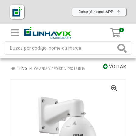
Baixe já nosso APP
0
VOLTAR
INÍCIO
CAMERA VIDEO SD VIP3216 IR IA