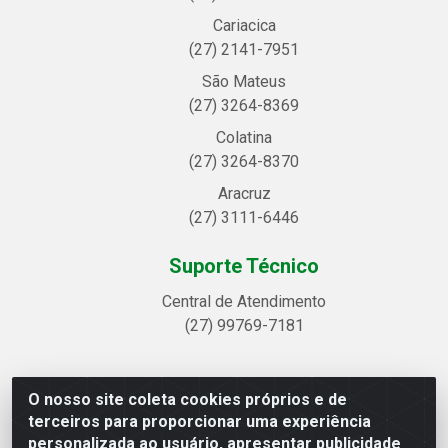
Cariacica
(27) 2141-7951
São Mateus
(27) 3264-8369
Colatina
(27) 3264-8370
Aracruz
(27) 3111-6446
Suporte Técnico
Central de Atendimento
(27) 99769-7181
O nosso site coleta cookies próprios e de
Linhavix Distribuidora LTDA - Avenida Alegre, 2521 -
terceiros para proporcionar uma experiência
Quadra314 Lote 05 e 07 - Shell, Linhares/ES - CEP
personalizada ao usuário, apresentar publicidade