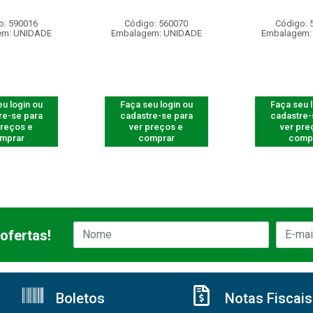
o: 590016
Código: 560070
Código: 
em: UNIDADE
Embalagem: UNIDADE
Embalagem:
u login ou
Faça seu login ou
Faça seu 
re-se para
cadastre-se para
cadastre-
preços e
ver preços e
ver pre
mprar
comprar
comp
ofertas!
Boletos
Notas Fiscais