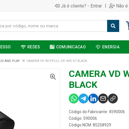
|
Já é cliente? - Entrar
Não é 
CESSO
REDES
COMUNICACAO
ENERGIA
UG AND PLAY
CAMERA VD WI-FIFULL HD IM5 SC BLACK
CAMERA VD WI
BLACK
Código do Fabricante: 4590006
Código: 590006
Código NCM: 85258929