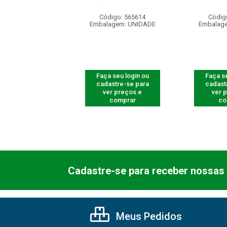
digo: 565511
Código: 565614
Códig
agem: UNIDADE
Embalagem: UNIDADE
Embalag
 seu login ou
Faça seu login ou
Faça se
astre-se para
cadastre-se para
cadast
er preços e
ver preços e
ver 
comprar
comprar
co
Cadastre-se para receber nossas 
Meus Pedidos