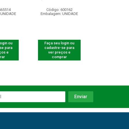
565514
Código: 600162
Código: 565
 UNIDADE
Embalagem: UNIDADE
Embalagem: U
login ou
Faça seu login ou
Faça seu log
se para
cadastre-se para
cadastre-se 
ços e
ver preços e
ver preços
rar
comprar
comprar