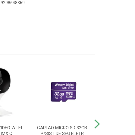
899298648369
IDEO WI-FI
CARTAO MICRO SD 32GB
CAMERA DE VID
 IMX C
P/SIST DE SEG.ELETR
FULL HD IM