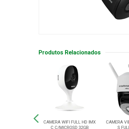
Produtos Relacionados
DE VIDEO WI-FI
CAMERA WIFI FULL HD IMX
CAMERA VID
L HD IM5 SC
C C/MICROSD 32GB
S FU