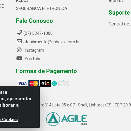
REDES
Aracruz
DE
SEGURANCA ELETRONICA
Suporte
Fale Conosco
Central de
(27) 3347-1000
atendimento@linhavix.com.br
Instagram
YouTube
Formas de Pagamento
para
io, apresentar
elhorar a
ida Alegre, 2521 - Quadra314 Lote 05 e 07 - Shell, Linhares/ES - CEP 2
e Cookies