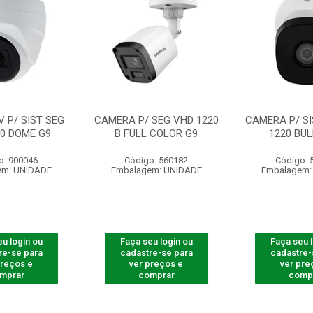
 P/ SIST SEG
CAMERA P/ SEG VHD 1220
CAMERA P/ SI
20 DOME G9
B FULL COLOR G9
1220 BUL
o: 900046
Código: 560182
Código: 
em: UNIDADE
Embalagem: UNIDADE
Embalagem:
u login ou
Faça seu login ou
Faça seu 
re-se para
cadastre-se para
cadastre-
preços e
ver preços e
ver pre
mprar
comprar
comp