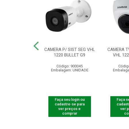
E TV P/ SIST. DE
CAMERA P/ SIST SEG VHL
CAMERA TV
 .VHL 1120 B
1220 BULLET G9
VHL 12
digo: 565299
Código: 900045
Códig
agem: UNIDADE
Embalagem: UNIDADE
Embalag
 seu login ou
Faça seu login ou
Faça se
astre-se para
cadastre-se para
cadast
er preços e
ver preços e
ver 
comprar
comprar
co