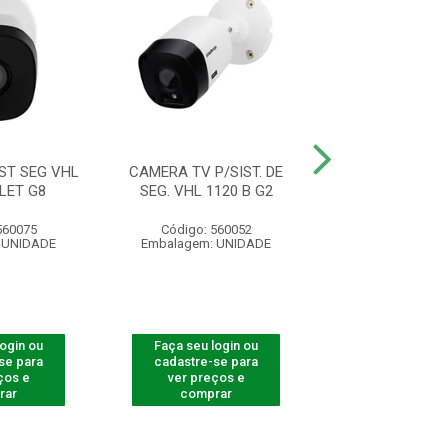
ST SEG VHL
CAMERA TV P/SIST. DE
CAMERA DE TV P/
LET G8
SEG. VHL 1120 B G2
SEG .VHL 11
560075
Código: 560052
Código: 565
 UNIDADE
Embalagem: UNIDADE
Embalagem: U
login ou
Faça seu login ou
Faça seu log
se para
cadastre-se para
cadastre-se 
ços e
ver preços e
ver preços
rar
comprar
comprar