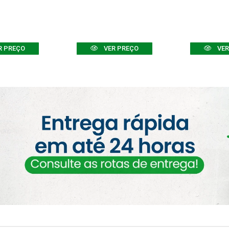
R PREÇO
VER PREÇO
VER