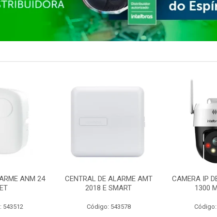
ARME ANM 24
CENTRAL DE ALARME AMT
CAMERA IP D
ET
2018 E SMART
1300 M
: 543512
Código: 543578
Código: