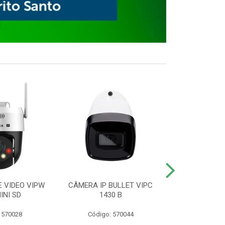
E VIDEO VIPW
CÂMERA IP BULLET VIPC
GRAVADOR 
INI SD
1430 B
MHDX 3
 570028
Código: 570044
Código: