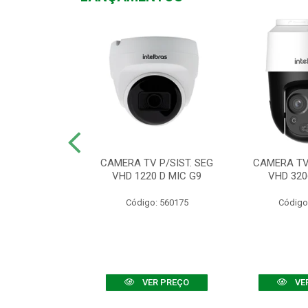
TV VHD 3520 D
CAMERA TV P/SIST. SEG
CAMERA TV 
 COLOR+
VHD 1220 D MIC G9
VHD 320
: 560108
Código: 560175
Código
R PREÇO
VER PREÇO
VE