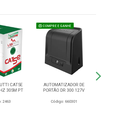
COMPRE E GANHE
UTTI CAT5E
AUTOMATIZADOR DE
CAMERA P/ S
HZ 305M PT
PORTÃO DR 300 127V
1220 BU
: 2463
Código: 660301
Código: