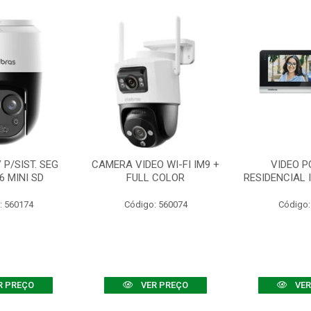
P/SIST. SEG
CAMERA VIDEO WI-FI IM9 +
VIDEO P
6 MINI SD
FULL COLOR
RESIDENCIAL 
: 560174
Código: 560074
Código:
R PREÇO
VER PREÇO
VER