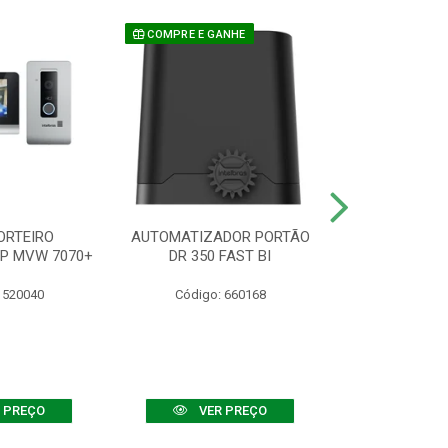
COMPRE E GANHE
ORTEIRO
AUTOMATIZADOR PORTÃO
SENSOR ATIVO
IP MVW 7070+
DR 350 FAST BI
 520040
Código: 660168
Código:
 PREÇO
VER PREÇO
VER