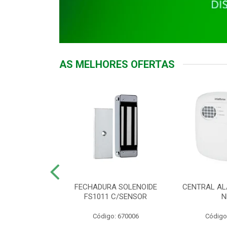
AS MELHORES OFERTAS
DOR ACESSO
FECHADURA SOLENOIDE
CENTRAL AL
 5531 MF EX
FS1011 C/SENSOR
N
: 900018
Código: 670006
Código