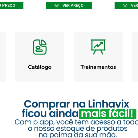
R PREÇO
VER PREÇO
VER