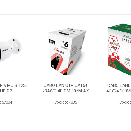
P VIPC B 1230
CABO LAN UTP CAT6+
CABO LAND
 HD G2
23AWG 4P CM 305M AZ
4PX24 100M
: 570041
Código: 4035
Código