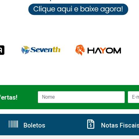
ertas!
Boletos
Notas Fiscai