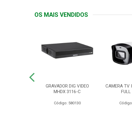
OS MAIS VENDIDOS
TTIV 600VA-
GRAVADOR DIG VIDEO
CAMERA TV I
20V
MHDX 3116-C
FULL
: 822200
Código: 580130
Código