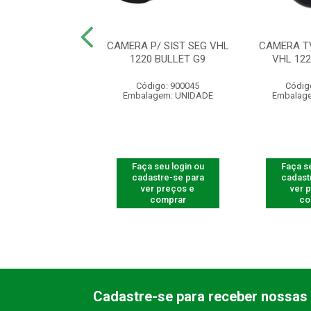
E TV P/ SIST. DE
CAMERA P/ SIST SEG VHL
CAMERA TV
 .VHL 1120 B
1220 BULLET G9
VHL 12
digo: 565299
Código: 900045
Códig
agem: UNIDADE
Embalagem: UNIDADE
Embalag
 seu login ou
Faça seu login ou
Faça se
astre-se para
cadastre-se para
cadast
er preços e
ver preços e
ver 
comprar
comprar
co
Cadastre-se para receber nossas 