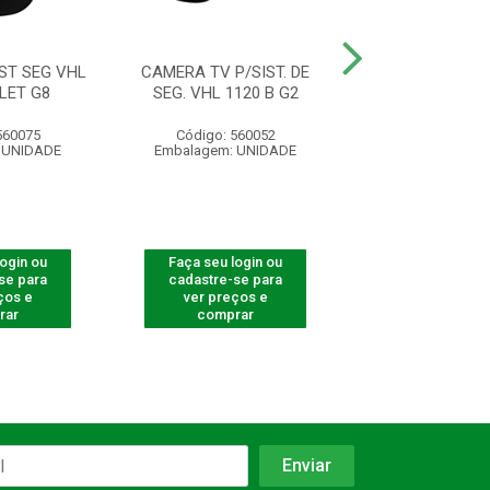
ST SEG VHL
CAMERA TV P/SIST. DE
CAMERA DE TV P/
LET G8
SEG. VHL 1120 B G2
SEG .VHL 11
560075
Código: 560052
Código: 565
 UNIDADE
Embalagem: UNIDADE
Embalagem: U
login ou
Faça seu login ou
Faça seu log
se para
cadastre-se para
cadastre-se 
ços e
ver preços e
ver preços
rar
comprar
comprar