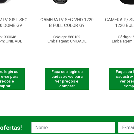
 P/ SIST SEG
CAMERA P/ SEG VHD 1220
CAMERA P/ SI
20 DOME G9
B FULL COLOR G9
1220 BUL
o: 900046
Código: 560182
Código: 
em: UNIDADE
Embalagem: UNIDADE
Embalagem:
u login ou
Faça seu login ou
Faça seu 
re-se para
cadastre-se para
cadastre-
preços e
ver preços e
ver pre
mprar
comprar
comp
ofertas!