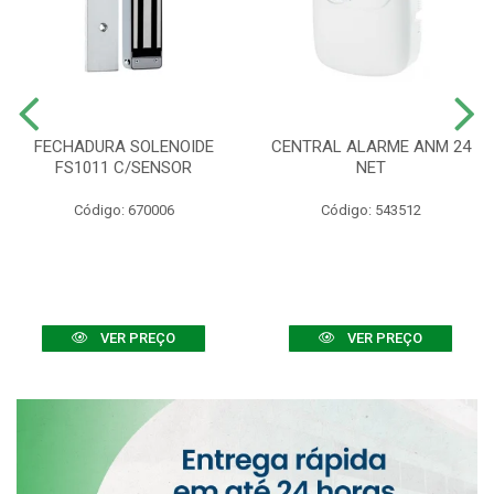
FECHADURA SOLENOIDE
CENTRAL ALARME ANM 24
FS1011 C/SENSOR
NET
Código: 670006
Código: 543512
VER PREÇO
VER PREÇO