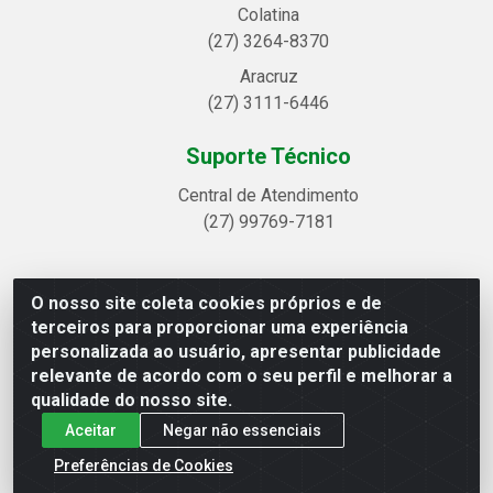
Colatina
(27) 3264-8370
Aracruz
(27) 3111-6446
Suporte Técnico
Central de Atendimento
(27) 99769-7181
O nosso site coleta cookies próprios e de
Linhavix Distribuidora LTDA - Avenida Alegre, 2521 -
terceiros para proporcionar uma experiência
Quadra314 Lote 05 e 07 - Shell, Linhares/ES - CEP
personalizada ao usuário, apresentar publicidade
29.901-605 - CNPJ 20.857.514/0001-75
relevante de acordo com o seu perfil e melhorar a
qualidade do nosso site.
Aceitar
Negar não essenciais
Preferências de Cookies