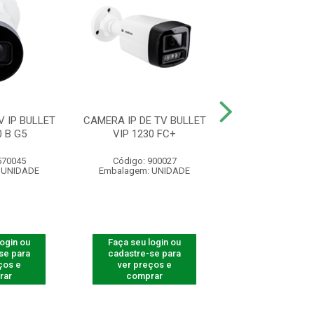
 IP BULLET
CAMERA IP DE TV BULLET
CAMERA DE TV IP
0 B G5
VIP 1230 FC+
D FULL COL
570045
Código: 900027
Código: 570
 UNIDADE
Embalagem: UNIDADE
Embalagem: U
login ou
Faça seu login ou
Faça seu log
se para
cadastre-se para
cadastre-se 
ços e
ver preços e
ver preços
rar
comprar
comprar