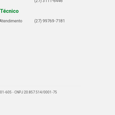
(27) 3111-6446
 Técnico
 Atendimento
(27) 99769-7181
9.901-605 - CNPJ 20.857.514/0001-75