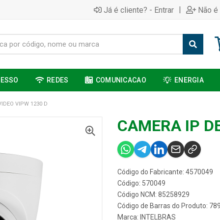
|
Já é cliente? - Entrar
Não é 
CESSO
REDES
COMUNICACAO
ENERGIA
VIDEO VIPW 1230 D
CAMERA IP DE
Código do Fabricante: 4570049
Código: 570049
Código NCM: 85258929
Código de Barras do Produto: 7
Marca:
INTELBRAS