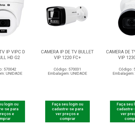
V IP VIPC D
CAMERA IP DE TV BULLET
CAMERA DE TV
ULL HD G2
VIP 1220 FC+
VIP 123
o: 570042
Código: 570031
Código: 
em: UNIDADE
Embalagem: UNIDADE
Embalagem:
u login ou
Faça seu login ou
Faça seu 
re-se para
cadastre-se para
cadastre-
preços e
ver preços e
ver pre
mprar
comprar
comp