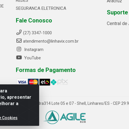
REDES
Aracruz
DE
SEGURANCA ELETRONICA
Suporte
Fale Conosco
Central de
(27) 3347-1000
atendimento@linhavix.com.br
Instagram
YouTube
Formas de Pagamento
para
io, apresentar
elhorar a
ida Alegre, 2521 - Quadra314 Lote 05 e 07 - Shell, Linhares/ES - CEP 2
e Cookies