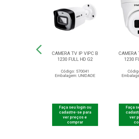
E TV IP VIP 1220
CAMERA TV IP VIPC B
CAMERA T
LL COLOR G4
1230 FULL HD G2
1230 F
digo: 570001
Código: 570041
Códig
agem: UNIDADE
Embalagem: UNIDADE
Embalag
 seu login ou
Faça seu login ou
Faça se
astre-se para
cadastre-se para
cadast
er preços e
ver preços e
ver 
comprar
comprar
co