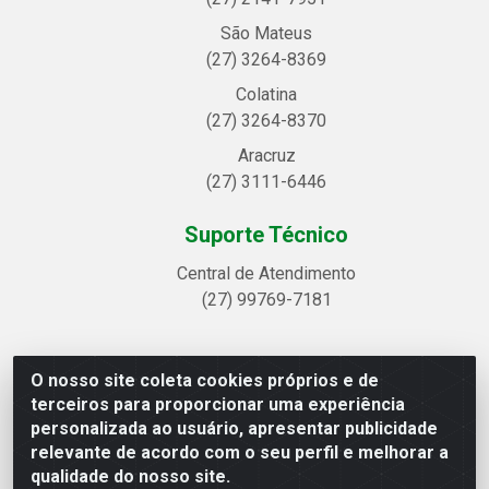
São Mateus
(27) 3264-8369
Colatina
(27) 3264-8370
Aracruz
(27) 3111-6446
Suporte Técnico
Central de Atendimento
(27) 99769-7181
O nosso site coleta cookies próprios e de
Linhavix Distribuidora LTDA - Avenida Alegre, 2521 -
terceiros para proporcionar uma experiência
Quadra314 Lote 05 e 07 - Shell, Linhares/ES - CEP
personalizada ao usuário, apresentar publicidade
29.901-605 - CNPJ 20.857.514/0001-75
relevante de acordo com o seu perfil e melhorar a
qualidade do nosso site.