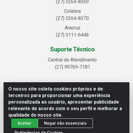
(27) 3264-8369
Colatina
(27) 3264-8370
Aracruz
(27) 3111-6446
Suporte Técnico
Central de Atendimento
(27) 99769-7181
O nosso site coleta cookies próprios e de
Linhavix Distribuidora LTDA - Avenida Alegre, 2521 -
terceiros para proporcionar uma experiência
Quadra314 Lote 05 e 07 - Shell, Linhares/ES - CEP
personalizada ao usuário, apresentar publicidade
29.901-605 - CNPJ 20.857.514/0001-75
relevante de acordo com o seu perfil e melhorar a
qualidade do nosso site.
Aceitar
Negar não essenciais
Preferências de Cookies