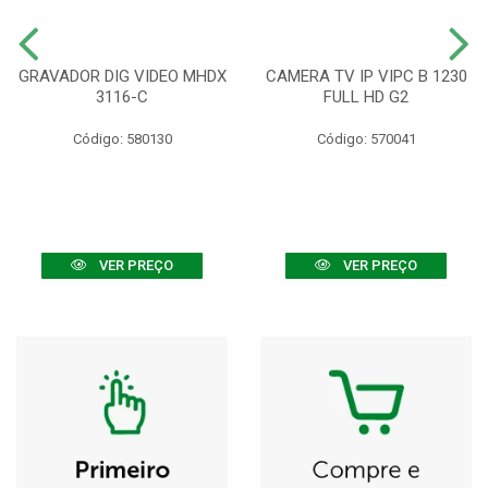
GRAVADOR DIG VIDEO MHDX
CAMERA TV IP VIPC B 1230
3116-C
FULL HD G2
Código: 580130
Código: 570041
VER PREÇO
VER PREÇO