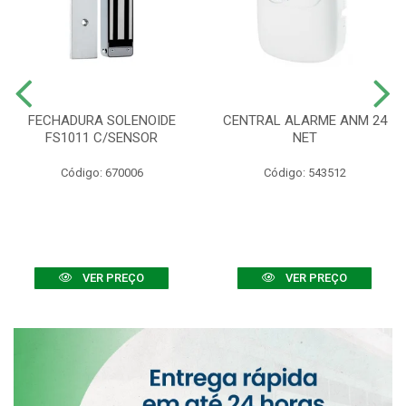
FECHADURA SOLENOIDE
CENTRAL ALARME ANM 24
FS1011 C/SENSOR
NET
Código: 670006
Código: 543512
VER PREÇO
VER PREÇO