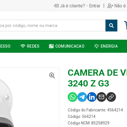
|
Já é cliente? - Entrar
Não é 
CESSO
REDES
COMUNICACAO
ENERGIA
CAMERA DE VÍ
3240 Z G3
Código do Fabricante: 4564214
Código: 564214
Código NCM: 85258929