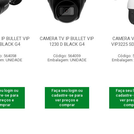
IP BULLET VIP
CAMERA TV IP BULLET VIP
CAMERA V
 BLACK G4
1230 D BLACK G4
VIP3225 SD
o: 564058
Código: 564059
Código: 
em: UNIDADE
Embalagem: UNIDADE
Embalagem:
u login ou
Faça seu login ou
Faça seu 
re-se para
cadastre-se para
cadastre-
preços e
ver preços e
ver pre
mprar
comprar
comp