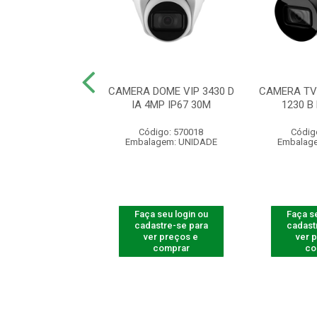
A DE VÍDEO IP
CAMERA DOME VIP 3430 D
CAMERA TV 
IP 3240 DZ G3
IA 4MP IP67 30M
1230 B
digo: 564215
Código: 570018
Códig
agem: UNIDADE
Embalagem: UNIDADE
Embalag
 seu login ou
Faça seu login ou
Faça se
astre-se para
cadastre-se para
cadast
er preços e
ver preços e
ver 
comprar
comprar
co