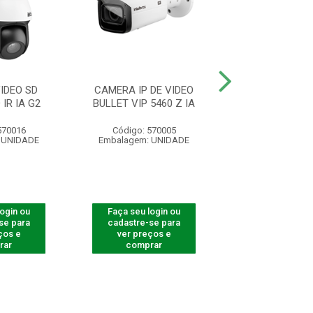
IDEO SD
CAMERA IP DE VIDEO
CAMERA DE VÍ
 IR IA G2
BULLET VIP 5460 Z IA
DOME VIP 324
570016
Código: 570005
Código: 564
 UNIDADE
Embalagem: UNIDADE
Embalagem: U
login ou
Faça seu login ou
Faça seu log
se para
cadastre-se para
cadastre-se 
ços e
ver preços e
ver preços
rar
comprar
comprar