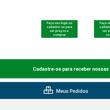
 seu login ou
Faça seu login ou
Faça se
astre-se para
cadastre-se para
cadast
er preços e
ver preços e
ver 
comprar
comprar
co
Cadastre-se para receber nossas 
Meus Pedidos