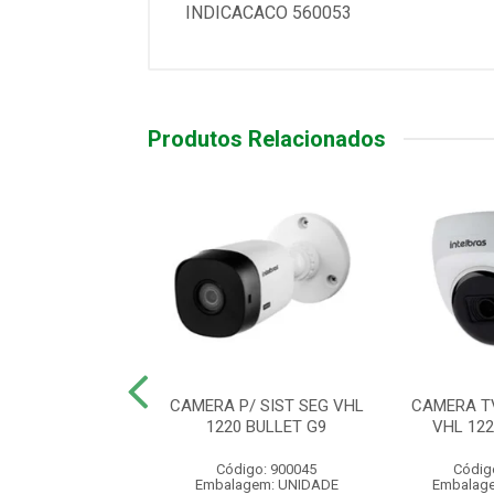
INDICACACO 560053
Produtos Relacionados
E TV P/ SIST. DE
CAMERA P/ SIST SEG VHL
CAMERA TV
 .VHL 1120 B
1220 BULLET G9
VHL 12
digo: 565299
Código: 900045
Códig
agem: UNIDADE
Embalagem: UNIDADE
Embalag