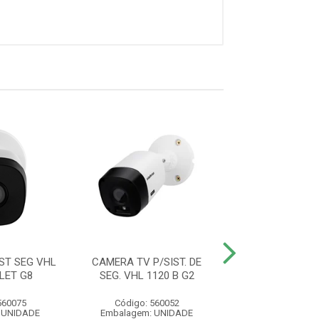
ST SEG VHL
CAMERA TV P/SIST. DE
CAMERA DE TV P/
LET G8
SEG. VHL 1120 B G2
SEG .VHL 11
560075
Código: 560052
Código: 565
 UNIDADE
Embalagem: UNIDADE
Embalagem: U