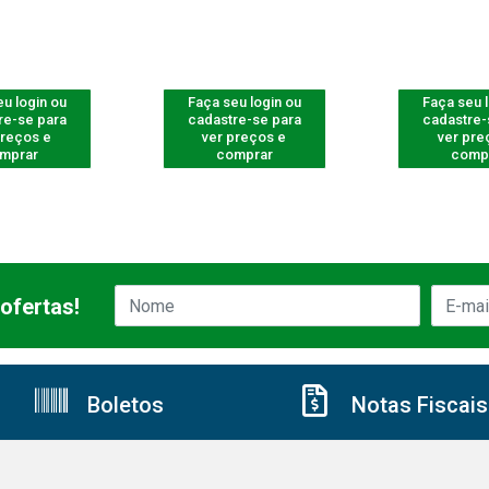
u login ou
Faça seu login ou
Faça seu 
re-se para
cadastre-se para
cadastre-
preços e
ver preços e
ver pre
mprar
comprar
comp
ofertas!
Boletos
Notas Fiscais