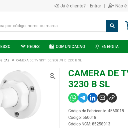
|
Já é cliente? - Entrar
Não é 
CESSO
REDES
COMUNICACAO
ENERGIA
GICAS
CAMERA DE TV SIST. DE SEG .VHD 3230 B SL
CAMERA DE TV
3230 B SL
Código do Fabricante: 4560018
Código: 560018
Código NCM: 85258913