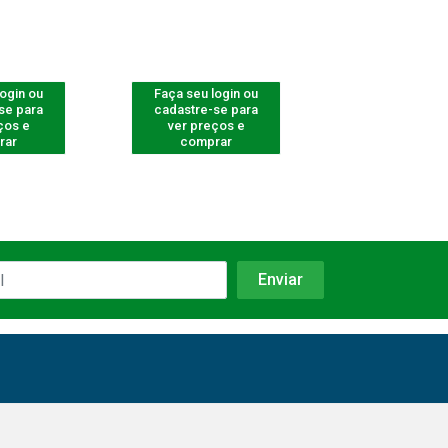
login ou
Faça seu login ou
Faça seu log
se para
cadastre-se para
cadastre-se 
ços e
ver preços e
ver preços
rar
comprar
comprar