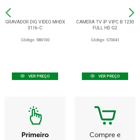
GRAVADOR DIG VIDEO MHDX
CAMERA TV IP VIPC B 1230
3116-C
FULL HD G2
Código: 580130
Código: 570041
VER PREÇO
VER PREÇO