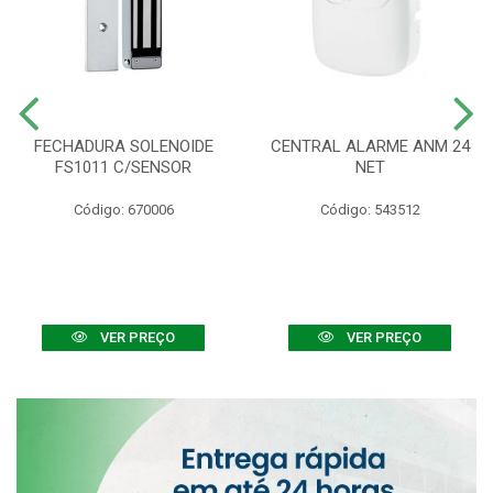
FECHADURA SOLENOIDE
CENTRAL ALARME ANM 24
FS1011 C/SENSOR
NET
Código: 670006
Código: 543512
VER PREÇO
VER PREÇO