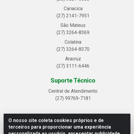
Cariacica
(27) 2141-7951
São Mateus
(27) 3264-8369
Colatina
(27) 3264-8370
Aracruz
(27) 3111-6446
Suporte Técnico
Central de Atendimento
(27) 99769-7181
O nosso site coleta cookies próprios e de
Linhavix Distribuidora LTDA - Avenida Alegre, 2521 -
terceiros para proporcionar uma experiência
Quadra314 Lote 05 e 07 - Shell, Linhares/ES - CEP
personalizada ao usuário, apresentar publicidade