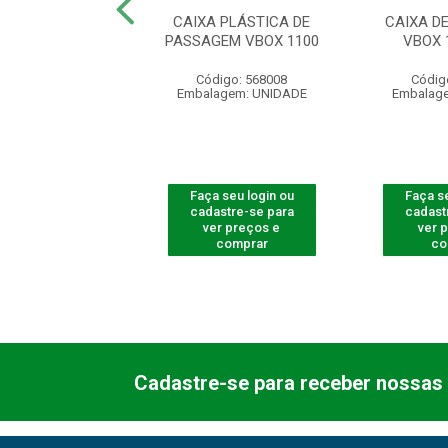
METALICA SUST
CAIXA PLÁSTICA DE
CAIXA D
S VBOX 5000 E
PASSAGEM VBOX 1100
VBOX 
digo: 600201
Código: 568008
Códig
agem: UNIDADE
Embalagem: UNIDADE
Embalag
 seu login ou
Faça seu login ou
Faça se
astre-se para
cadastre-se para
cadast
er preços e
ver preços e
ver 
comprar
comprar
co
Cadastre-se para receber nossas 