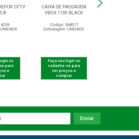
REPOR CFTV
CAIXA DE PASSAGEM
CAIXA METALI
NCA
VBOX 1100 BLACK
CAMERAS VBOX
 4209
Código: 568017
Código: 600
 UNIDADE
Embalagem: UNIDADE
Embalagem: U
login ou
Faça seu login ou
Faça seu log
se para
cadastre-se para
cadastre-se 
ços e
ver preços e
ver preços
rar
comprar
comprar