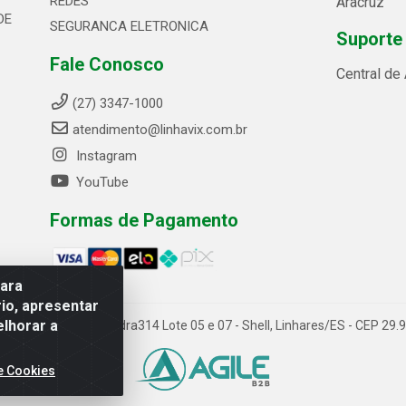
REDES
Aracruz
DE
SEGURANCA ELETRONICA
Suporte
Fale Conosco
Central de
(27) 3347-1000
atendimento@linhavix.com.br
Instagram
YouTube
Formas de Pagamento
para
io, apresentar
elhorar a
ida Alegre, 2521 - Quadra314 Lote 05 e 07 - Shell, Linhares/ES - CEP 2
e Cookies