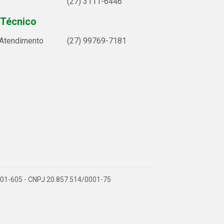
(27) 3111-6446
 Técnico
 Atendimento
(27) 99769-7181
9.901-605 - CNPJ 20.857.514/0001-75