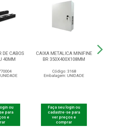
 DE CABOS
CAIXA METALICA MINIFINE
KIT PORCA G
U 40MM
BR 350X400X108MM
KPP100 PCT C
770004
Código: 3168
Código: 770
 UNIDADE
Embalagem: UNIDADE
Embalagem: U
login ou
Faça seu login ou
Faça seu log
se para
cadastre-se para
cadastre-se 
ços e
ver preços e
ver preços
rar
comprar
comprar