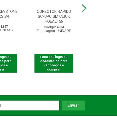
KEYSTONE
CONECTOR RAPIDO
ADAPTADOR O
KS BR
SC/UPC SM CLICK
SIMPLEX SC/AP
HOEA2156
 3257
Código: 710
Código: 4234
 UNIDADE
Embalagem: U
Embalagem: UNIDADE
login ou
Faça seu login ou
Faça seu log
se para
cadastre-se para
cadastre-se 
ços e
ver preços e
ver preços
rar
comprar
comprar