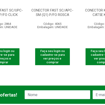
FAST SC/UPC-
CONECTOR FAST SC/APC-
CONECTOR 
 P/FO CLICK
SM (Q1) P/FO ROSCA
CAT5E 
go: 2864
Código: 4065
Código:
em: UNIDADE
Embalagem: UNIDADE
Embalagem:
u login ou
Faça seu login ou
Faça seu 
re-se para
cadastre-se para
cadastre-
preços e
ver preços e
ver pre
mprar
comprar
comp
ofertas!