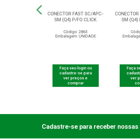
TADOR OPTICO
CONECTOR FAST SC/APC-
CONECTOR 
 SC/APC - XFA2
SM (Q4) P/FO CLICK
SM (Q4)
digo: 710011
Código: 2863
Códi
agem: UNIDADE
Embalagem: UNIDADE
Embalag
 seu login ou
Faça seu login ou
Faça se
astre-se para
cadastre-se para
cadast
er preços e
ver preços e
ver 
comprar
comprar
co
Cadastre-se para receber nossas 