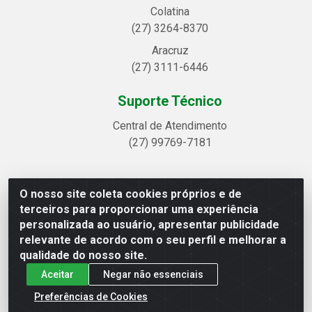
Colatina
(27) 3264-8370
Aracruz
(27) 3111-6446
Suporte Técnico
Central de Atendimento
(27) 99769-7181
O nosso site coleta cookies próprios e de
Linhavix Distribuidora LTDA - Avenida Alegre, 2521 -
terceiros para proporcionar uma experiência
Quadra314 Lote 05 e 07 - Shell, Linhares/ES - CEP 29.901-605
personalizada ao usuário, apresentar publicidade
- CNPJ 20.857.514/0001-75
relevante de acordo com o seu perfil e melhorar a
qualidade do nosso site.
Aceitar
Negar não essenciais
Preferências de Cookies