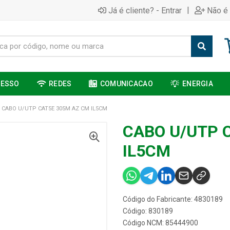
|
Já é cliente? - Entrar
Não é 
CESSO
REDES
COMUNICACAO
ENERGIA
CABO U/UTP CAT5E 305M AZ CM IL5CM
CABO U/UTP 
IL5CM
Código do Fabricante: 4830189
Código: 830189
Código NCM: 85444900