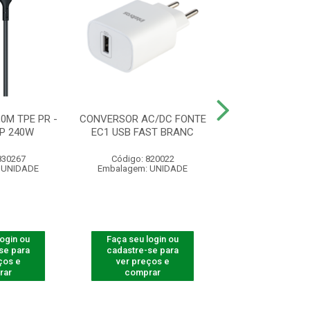
0M TPE PR -
CONVERSOR AC/DC FONTE
CABO DE DAD
P 240W
EC1 USB FAST BRANC
TYPE-C 1,2M B
830267
Código: 820022
Código: 830
 UNIDADE
Embalagem: UNIDADE
Embalagem: U
login ou
Faça seu login ou
Faça seu log
se para
cadastre-se para
cadastre-se 
ços e
ver preços e
ver preços
rar
comprar
comprar