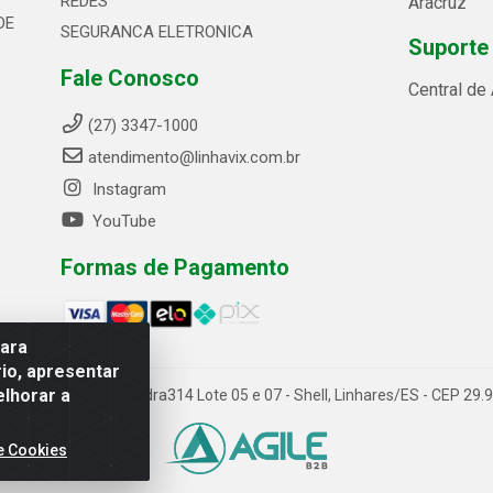
REDES
Aracruz
DE
SEGURANCA ELETRONICA
Suporte
Fale Conosco
Central de
(27) 3347-1000
atendimento@linhavix.com.br
Instagram
YouTube
Formas de Pagamento
para
io, apresentar
elhorar a
ida Alegre, 2521 - Quadra314 Lote 05 e 07 - Shell, Linhares/ES - CEP 2
e Cookies