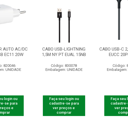
 AUTO AC/DC
CABO USB-LIGHTNING
CABO USB-C 2,
SB EC11 20W
1,5M NY PT EUAL 15NB
EUCC 20P
o: 820046
Código: 830078
Código: 
em: UNIDADE
Embalagem: UNIDADE
Embalagem:
u login ou
Faça seu login ou
Faça seu 
re-se para
cadastre-se para
cadastre-
preços e
ver preços e
ver pre
mprar
comprar
comp