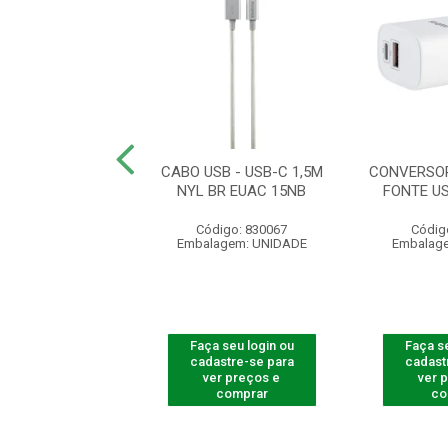
DE DADOS USB
CABO USB - USB-C 1,5M
CONVERSOR
1,2M BR EUCC12
NYL BR EUAC 15NB
FONTE U
digo: 830065
Código: 830067
Códig
agem: UNIDADE
Embalagem: UNIDADE
Embalag
 seu login ou
Faça seu login ou
Faça se
astre-se para
cadastre-se para
cadast
er preços e
ver preços e
ver 
comprar
comprar
co