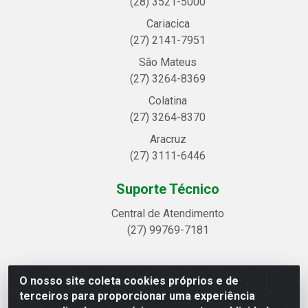
(28) 3521-5000
Cariacica
(27) 2141-7951
São Mateus
(27) 3264-8369
Colatina
(27) 3264-8370
Aracruz
(27) 3111-6446
Suporte Técnico
Central de Atendimento
(27) 99769-7181
O nosso site coleta cookies próprios e de
Linhavix Distribuidora LTDA - Avenida Alegre, 2521 -
terceiros para proporcionar uma experiência
Quadra314 Lote 05 e 07 - Shell, Linhares/ES - CEP