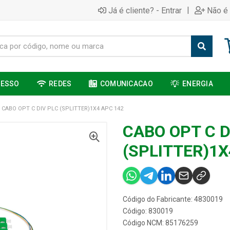
|
Já é cliente? - Entrar
Não é 
CESSO
REDES
COMUNICACAO
ENERGIA
CABO OPT C DIV PLC (SPLITTER)1X4 APC 142
CABO OPT C D
(SPLITTER)1X
Código do Fabricante: 4830019
Código: 830019
Código NCM: 85176259