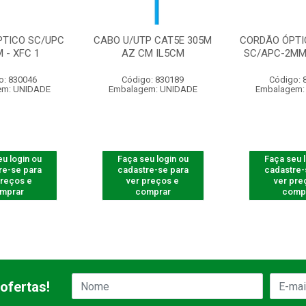
PTICO SC/UPC
CABO U/UTP CAT5E 305M
CORDÃO ÓPTI
 - XFC 1
AZ CM IL5CM
SC/APC-2MM
o: 830046
Código: 830189
Código: 
em: UNIDADE
Embalagem: UNIDADE
Embalagem:
u login ou
Faça seu login ou
Faça seu 
re-se para
cadastre-se para
cadastre-
preços e
ver preços e
ver pre
mprar
comprar
comp
ofertas!