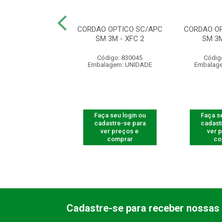
UTP CAT5E 305M
CORDAO OPTICO SC/APC
CORDAO O
 CM IL5CM
SM 3M - XFC 2
SM 3M
digo: 830207
Código: 830045
Códig
agem: UNIDADE
Embalagem: UNIDADE
Embalag
 seu login ou
Faça seu login ou
Faça se
astre-se para
cadastre-se para
cadast
er preços e
ver preços e
ver 
comprar
comprar
co
Cadastre-se para receber nossas 