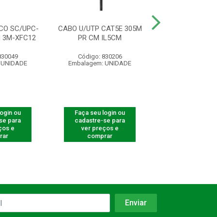
CO SC/UPC-
CABO U/UTP CAT5E 305M
CABO U/UTP CA
 3M-XFC12
PR CM IL5CM
BR CM IL
830049
Código: 830206
Código: 830
 UNIDADE
Embalagem: UNIDADE
Embalagem: U
login ou
Faça seu login ou
Faça seu log
se para
cadastre-se para
cadastre-se 
ços e
ver preços e
ver preços
rar
comprar
comprar