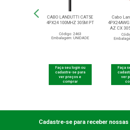
LAN UTP CAT5E
CABO LANDUTTI CAT5E
Cabo Lan
4P CMX 305M PT
4PX24 100MHZ 305M PT
4PX24AWG
AZ CX 305
ódigo: 3064
Código: 2463
Códi
agem: UNIDADE
Embalagem: UNIDADE
Embalag
 seu login ou
Faça seu login ou
Faça se
astre-se para
cadastre-se para
cadast
er preços e
ver preços e
ver 
comprar
comprar
co
Cadastre-se para receber nossas 