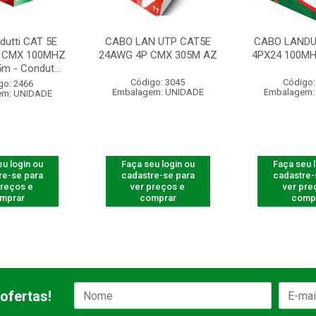
dutti CAT 5E
CABO LAN UTP CAT5E
CABO LANDU
 CMX 100MHZ
24AWG 4P CMX 305M AZ
4PX24 100MH
m - Condut...
Código: 3045
Código:
go: 2466
Embalagem: UNIDADE
Embalagem:
em: UNIDADE
u login ou
Faça seu login ou
Faça seu 
re-se para
cadastre-se para
cadastre-
preços e
ver preços e
ver pre
mprar
comprar
comp
ofertas!