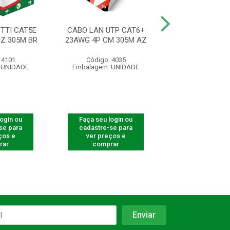
TTI CAT5E
CABO LAN UTP CAT6+
CABO LAN UTP
Z 305M BR
23AWG 4P CM 305M AZ
24AWG 4P CMX 
 4101
Código: 4035
Código: 30
 UNIDADE
Embalagem: UNIDADE
Embalagem: U
login ou
Faça seu login ou
Faça seu log
se para
cadastre-se para
cadastre-se 
ços e
ver preços e
ver preços
rar
comprar
comprar