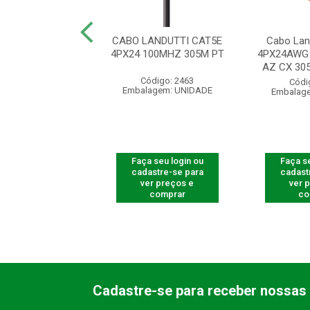
LAN UTP CAT6+
CABO LANDUTTI CAT5E
Cabo Lan
4P CM 305M AZ
4PX24 100MHZ 305M PT
4PX24AWG
AZ CX 305
ódigo: 4035
Código: 2463
Códi
agem: UNIDADE
Embalagem: UNIDADE
Embalag
 seu login ou
Faça seu login ou
Faça se
astre-se para
cadastre-se para
cadast
er preços e
ver preços e
ver 
comprar
comprar
co
Cadastre-se para receber nossas 