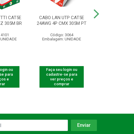
TTI CAT5E
CABO LAN UTP CAT5E
CABO LAN UTP
Z 305M BR
24AWG 4P CMX 305M PT
23AWG 4P CM 
 4101
Código: 3064
Código: 40
 UNIDADE
Embalagem: UNIDADE
Embalagem: U
login ou
Faça seu login ou
Faça seu log
se para
cadastre-se para
cadastre-se 
ços e
ver preços e
ver preços
rar
comprar
comprar