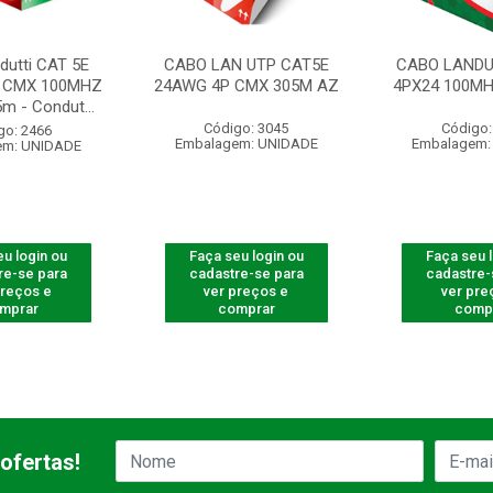
dutti CAT 5E
CABO LAN UTP CAT5E
CABO LANDU
 CMX 100MHZ
24AWG 4P CMX 305M AZ
4PX24 100MH
m - Condut...
Código: 3045
Código:
go: 2466
Embalagem: UNIDADE
Embalagem:
em: UNIDADE
u login ou
Faça seu login ou
Faça seu 
re-se para
cadastre-se para
cadastre-
preços e
ver preços e
ver pre
mprar
comprar
comp
ofertas!