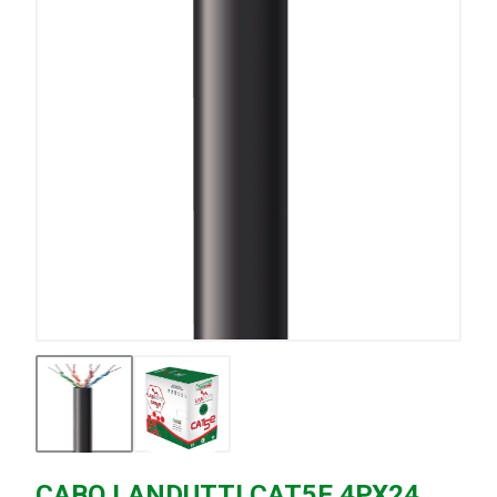
CABO LANDUTTI CAT5E 4PX24