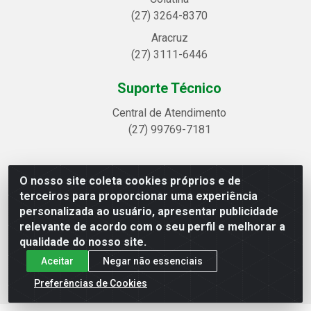
(27) 3264-8370
Aracruz
(27) 3111-6446
Suporte Técnico
Central de Atendimento
(27) 99769-7181
O nosso site coleta cookies próprios e de
Linhavix Distribuidora LTDA - Avenida Alegre, 2521 -
terceiros para proporcionar uma experiência
Quadra314 Lote 05 e 07 - Shell, Linhares/ES - CEP
personalizada ao usuário, apresentar publicidade
29.901-605 - CNPJ 20.857.514/0001-75
relevante de acordo com o seu perfil e melhorar a
qualidade do nosso site.
Aceitar
Negar não essenciais
Preferências de Cookies