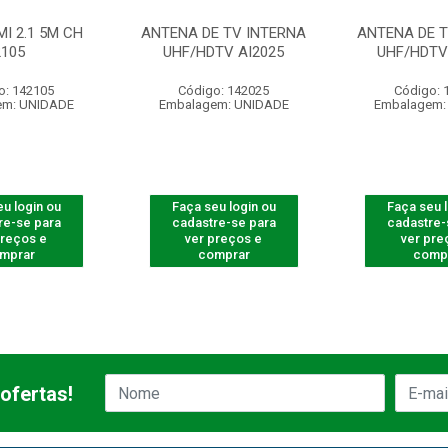
I 2.1 5M CH
ANTENA DE TV INTERNA
ANTENA DE T
2105
UHF/HDTV AI2025
UHF/HDTV 
o: 142105
Código: 142025
Código: 
em: UNIDADE
Embalagem: UNIDADE
Embalagem:
u login ou
Faça seu login ou
Faça seu 
re-se para
cadastre-se para
cadastre-
preços e
ver preços e
ver pre
mprar
comprar
comp
ofertas!