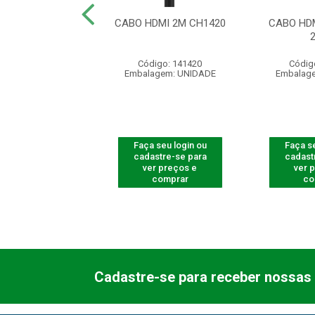
R DIGITAL FULL
CABO HDMI 2M CH1420
CABO HDM
D BS 9900
ódigo: 4015
Código: 141420
Códig
agem: UNIDADE
Embalagem: UNIDADE
Embalag
 seu login ou
Faça seu login ou
Faça se
astre-se para
cadastre-se para
cadast
er preços e
ver preços e
ver 
comprar
comprar
co
Cadastre-se para receber nossas 