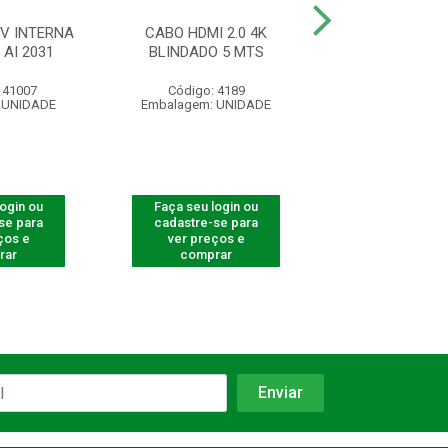
V INTERNA
CABO HDMI 2.0 4K
RECEPTOR DIGI
AI 2031
BLINDADO 5 MTS
HD BS 99
141007
Código: 4189
Código: 40
 UNIDADE
Embalagem: UNIDADE
Embalagem: U
login ou
Faça seu login ou
Faça seu log
se para
cadastre-se para
cadastre-se 
ços e
ver preços e
ver preços
rar
comprar
comprar