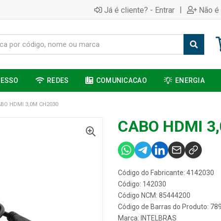
|
Já é cliente? - Entrar
Não é 
CESSO
REDES
COMUNICACAO
ENERGIA
BO HDMI 3,0M CH2030
CABO HDMI 3
Código do Fabricante: 4142030
Código: 142030
Código NCM: 85444200
Código de Barras do Produto: 7
Marca:
INTELBRAS