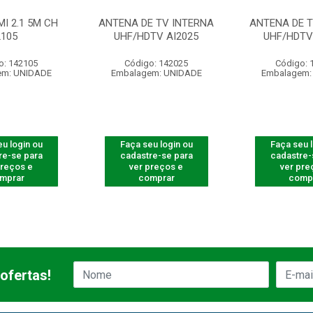
I 2.1 5M CH
ANTENA DE TV INTERNA
ANTENA DE T
2105
UHF/HDTV AI2025
UHF/HDTV 
o: 142105
Código: 142025
Código: 
em: UNIDADE
Embalagem: UNIDADE
Embalagem:
u login ou
Faça seu login ou
Faça seu 
re-se para
cadastre-se para
cadastre-
preços e
ver preços e
ver pre
mprar
comprar
comp
ofertas!