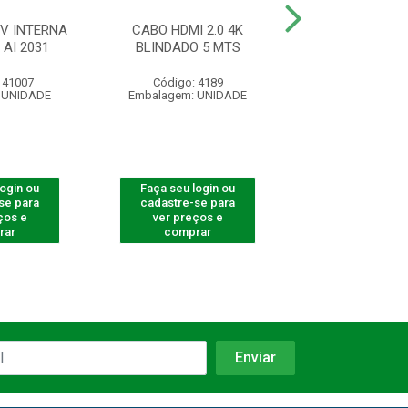
V INTERNA
CABO HDMI 2.0 4K
RECEPTOR DIGI
AI 2031
BLINDADO 5 MTS
HD BS 99
141007
Código: 4189
Código: 40
 UNIDADE
Embalagem: UNIDADE
Embalagem: U
login ou
Faça seu login ou
Faça seu log
se para
cadastre-se para
cadastre-se 
ços e
ver preços e
ver preços
rar
comprar
comprar