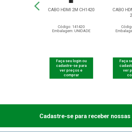
R DIGITAL FULL
CABO HDMI 2M CH1420
CABO HDM
D BS 9900
ódigo: 4015
Código: 141420
Códig
agem: UNIDADE
Embalagem: UNIDADE
Embalag
 seu login ou
Faça seu login ou
Faça se
astre-se para
cadastre-se para
cadast
er preços e
ver preços e
ver 
comprar
comprar
co
Cadastre-se para receber nossas 