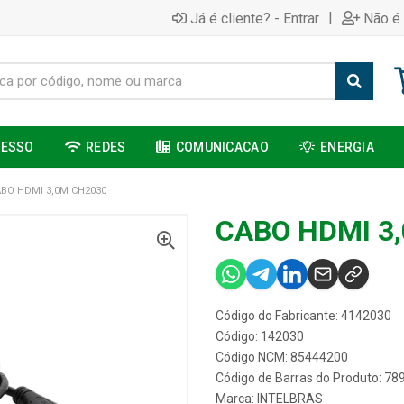
|
Já é cliente? - Entrar
Não é 
CESSO
REDES
COMUNICACAO
ENERGIA
BO HDMI 3,0M CH2030
CABO HDMI 3
Código do Fabricante: 4142030
Código: 142030
Código NCM: 85444200
Código de Barras do Produto: 7
Marca:
INTELBRAS