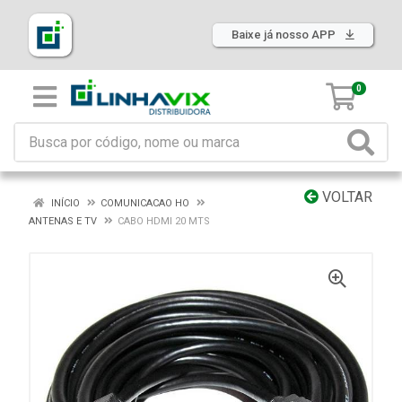
Baixe já nosso APP
0
VOLTAR
INÍCIO
COMUNICACAO HO
ANTENAS E TV
CABO HDMI 20 MTS