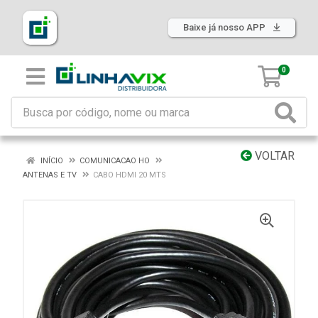
Baixe já nosso APP
0
VOLTAR
INÍCIO
COMUNICACAO HO
ANTENAS E TV
CABO HDMI 20 MTS