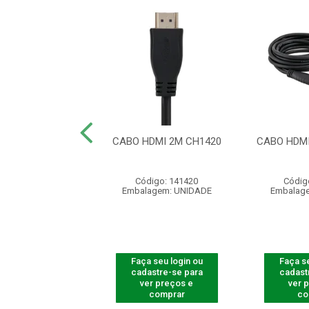
 HDMI 2.0 4K
CABO HDMI 2M CH1420
CABO HDMI
NDADO 5 MTS
ódigo: 4189
Código: 141420
Códig
agem: UNIDADE
Embalagem: UNIDADE
Embalag
 seu login ou
Faça seu login ou
Faça se
astre-se para
cadastre-se para
cadast
er preços e
ver preços e
ver 
comprar
comprar
co