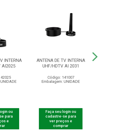
V INTERNA
ANTENA DE TV INTERNA
CABO HDMI 2
 AI2025
UHF/HDTV AI 2031
BLINDADO 5
142025
Código: 141007
Código: 41
 UNIDADE
Embalagem: UNIDADE
Embalagem: U
login ou
Faça seu login ou
Faça seu log
se para
cadastre-se para
cadastre-se 
ços e
ver preços e
ver preços
rar
comprar
comprar