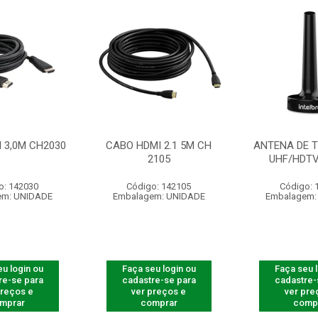
 3,0M CH2030
CABO HDMI 2.1 5M CH
ANTENA DE T
2105
UHF/HDTV
o: 142030
Código: 142105
Código: 
em: UNIDADE
Embalagem: UNIDADE
Embalagem:
u login ou
Faça seu login ou
Faça seu 
re-se para
cadastre-se para
cadastre-
preços e
ver preços e
ver pre
mprar
comprar
comp