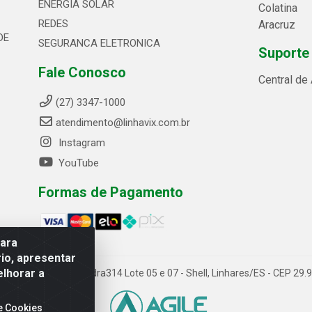
ENERGIA SOLAR
Colatina
REDES
Aracruz
DE
SEGURANCA ELETRONICA
Suporte
Fale Conosco
Central de
(27) 3347-1000
atendimento@linhavix.com.br
Instagram
YouTube
Formas de Pagamento
para
io, apresentar
elhorar a
ida Alegre, 2521 - Quadra314 Lote 05 e 07 - Shell, Linhares/ES - CEP 2
e Cookies