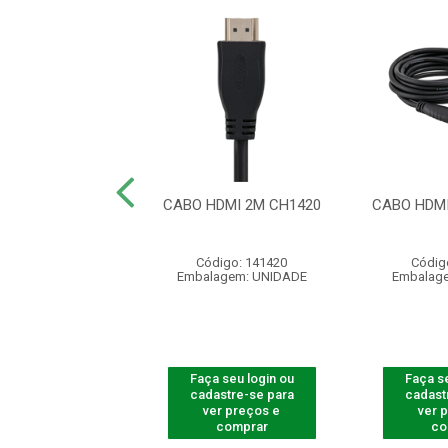
 HDMI 2.0 4K
CABO HDMI 2M CH1420
CABO HDMI
NDADO 5 MTS
ódigo: 4189
Código: 141420
Códig
agem: UNIDADE
Embalagem: UNIDADE
Embalag
 seu login ou
Faça seu login ou
Faça se
astre-se para
cadastre-se para
cadast
er preços e
ver preços e
ver 
comprar
comprar
co