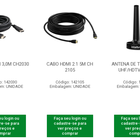
 3,0M CH2030
CABO HDMI 2.1 5M CH
ANTENA DE T
2105
UHF/HDTV
o: 142030
Código: 142105
Código: 
em: UNIDADE
Embalagem: UNIDADE
Embalagem:
u login ou
Faça seu login ou
Faça seu 
re-se para
cadastre-se para
cadastre-
preços e
ver preços e
ver pre
mprar
comprar
comp