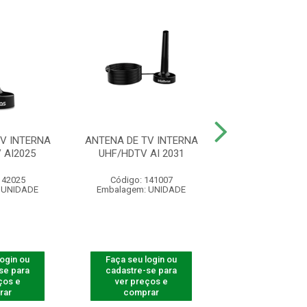
V INTERNA
ANTENA DE TV INTERNA
CABO HDMI 2
 AI2025
UHF/HDTV AI 2031
BLINDADO 5
142025
Código: 141007
Código: 41
 UNIDADE
Embalagem: UNIDADE
Embalagem: U
login ou
Faça seu login ou
Faça seu log
se para
cadastre-se para
cadastre-se 
ços e
ver preços e
ver preços
rar
comprar
comprar