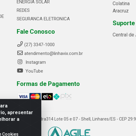
ENERGIA SOLAR
Colatina
REDES
Aracruz
DE
SEGURANCA ELETRONICA
Suporte
Fale Conosco
Central de
(27) 3347-1000
atendimento@linhavix.com.br
Instagram
YouTube
Formas de Pagamento
para
io, apresentar
elhorar a
ida Alegre, 2521 - Quadra314 Lote 05 e 07 - Shell, Linhares/ES - CEP 2
e Cookies