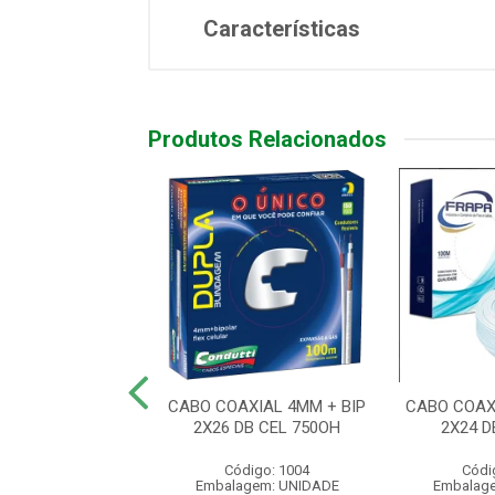
Características
Produtos Relacionados
O 4X2 2 PORTAS
CABO COAXIAL 4MM + BIP
CABO COAX
YSTONE BC
2X26 DB CEL 750OH
2X24 D
ódigo: 4198
Código: 1004
Códi
agem: UNIDADE
Embalagem: UNIDADE
Embalag