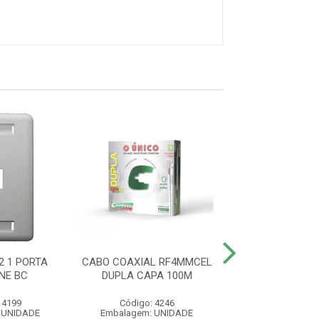
2 1 PORTA
CABO COAXIAL RF4MMCEL
ESPELHO 4X2 2
NE BC
DUPLA CAPA 100M
KEYSTONE
 4199
Código: 4246
Código: 41
 UNIDADE
Embalagem: UNIDADE
Embalagem: U