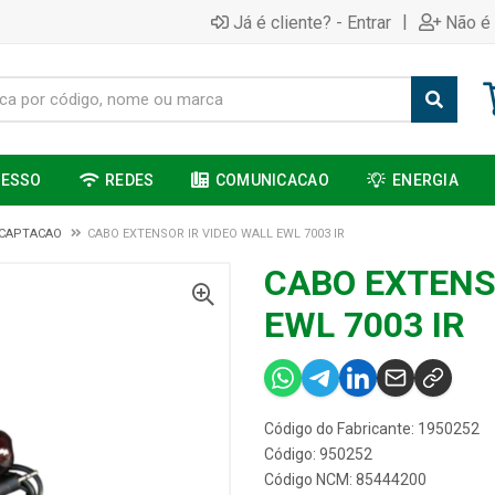
|
Já é cliente? - Entrar
Não é 
CESSO
REDES
COMUNICACAO
ENERGIA
 CAPTACAO
CABO EXTENSOR IR VIDEO WALL EWL 7003 IR
CABO EXTENS
EWL 7003 IR
Código do Fabricante: 1950252
Código: 950252
Código NCM: 85444200