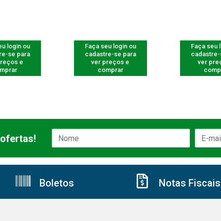
u login ou
Faça seu login ou
Faça seu 
re-se para
cadastre-se para
cadastre-
preços e
ver preços e
ver pre
mprar
comprar
comp
ofertas!
Boletos
Notas Fiscais