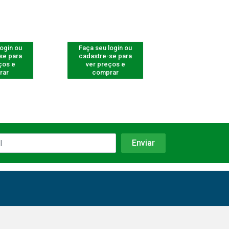
login ou
Faça seu login ou
Faça seu log
se para
cadastre-se para
cadastre-se 
ços e
ver preços e
ver preços
rar
comprar
comprar