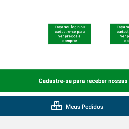
 seu login ou
Faça seu login ou
Faça se
astre-se para
cadastre-se para
cadast
er preços e
ver preços e
ver 
comprar
comprar
co
Cadastre-se para receber nossas 
Meus Pedidos