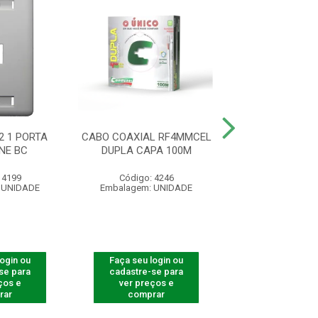
2 1 PORTA
CABO COAXIAL RF4MMCEL
ESPELHO 4X2 2
NE BC
DUPLA CAPA 100M
KEYSTONE
 4199
Código: 4246
Código: 41
 UNIDADE
Embalagem: UNIDADE
Embalagem: U
login ou
Faça seu login ou
Faça seu log
se para
cadastre-se para
cadastre-se 
ços e
ver preços e
ver preços
rar
comprar
comprar