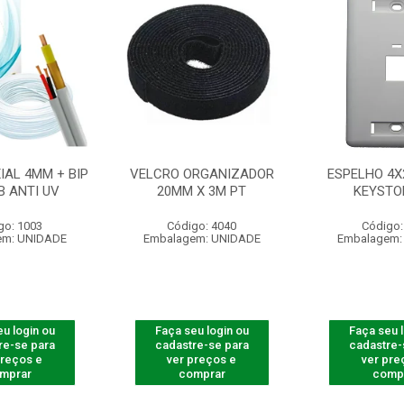
IAL 4MM + BIP
VELCRO ORGANIZADOR
ESPELHO 4X
B ANTI UV
20MM X 3M PT
KEYSTO
go: 1003
Código: 4040
Código:
em: UNIDADE
Embalagem: UNIDADE
Embalagem:
u login ou
Faça seu login ou
Faça seu 
re-se para
cadastre-se para
cadastre-
preços e
ver preços e
ver pre
mprar
comprar
comp