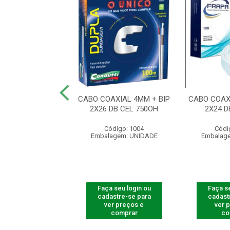
O 4X2 2 PORTAS
CABO COAXIAL 4MM + BIP
CABO COAX
YSTONE BC
2X26 DB CEL 750OH
2X24 D
ódigo: 4198
Código: 1004
Códi
agem: UNIDADE
Embalagem: UNIDADE
Embalag
 seu login ou
Faça seu login ou
Faça se
astre-se para
cadastre-se para
cadast
er preços e
ver preços e
ver 
comprar
comprar
co