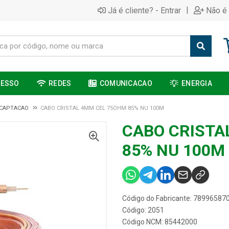
|
Já é cliente? - Entrar
Não é 
CESSO
REDES
COMUNICACAO
ENERGIA
 CAPTACAO
CABO CRISTAL 4MM CEL 75OHM 85% NU 100M
CABO CRISTA
85% NU 100M
Código do Fabricante: 78996587
Código: 2051
Código NCM: 85442000